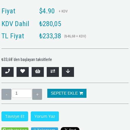
Fiyat
$4.90
+ KDV
KDV Dahil
₺280,05
TL Fiyat
₺233,38
(₺46,68 + KDV)
₺33,68
`den başlayan taksitlerle
Tavsiye Et
Yorum Yaz