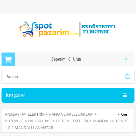
Sepetim
0
Ürün
Kategoriler
ANASAYFA
>
ELEKTRIK
>
PANO VE AKSESUARLARI
>
BUTON - SINYAL LAMBASI
>
BUTON ÇEŞITLERI
>
MANDAL BUTON
>
1-0-2 MANDALLI ANAHTAR