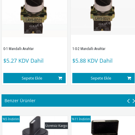
0-1 Mandallı Anahtar 
1-0-2 Mandallı Anahtar 
$5.27
KDV Dahil
$5.88
KDV Dahil
Sepete Ekle
Sepete Ekle
Benzer Ürünler
%5
İndirim
%11
İndirim
Ücretsiz Kargo