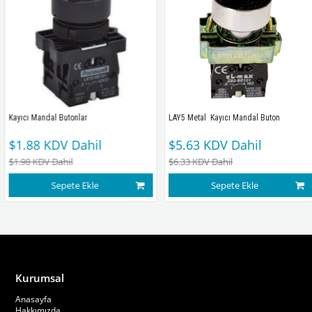
Kayıcı Mandal Butonlar
LAY5 Metal  Kayıcı Mandal Buton
$1.88
KDV Dahil
$5.63
KDV Dahil
$1.98
KDV Dahil
$6.33
KDV Dahil
Sepete Ekle
Sepete Ekle
Kurumsal
Anasayfa
Hakkımızda