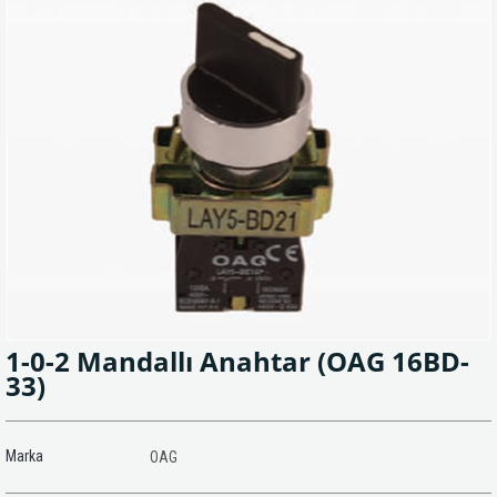
1-0-2 Mandallı Anahtar
(OAG 16BD-
33)
Marka
OAG