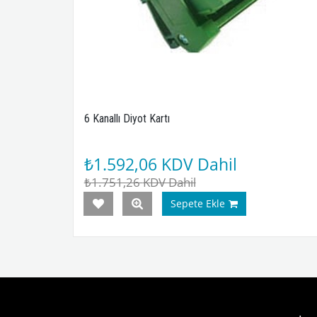
d'li
6 Kanallı Diyot Kartı
₺1.592,06
KDV Dahil
DV Dahil
₺1.751,26
KDV Dahil
Sepete Ekle