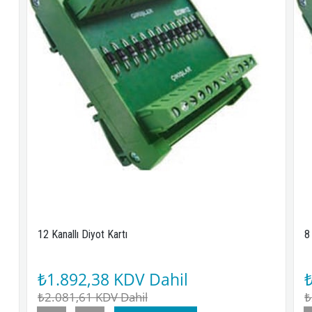
12 Kanallı Diyot Kartı
8
₺1.892,38
KDV Dahil
₺2.081,61
KDV Dahil
₺