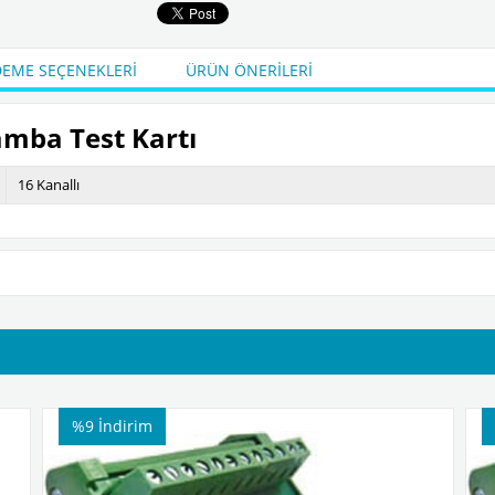
EME SEÇENEKLERI
ÜRÜN ÖNERILERI
amba Test Kartı
16 Kanallı
%9
İndirim