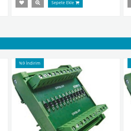
Sepete Ekle
%9
İndirim