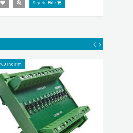
Sepete Ekle
%9
İndirim