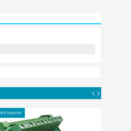
%9
İndirim