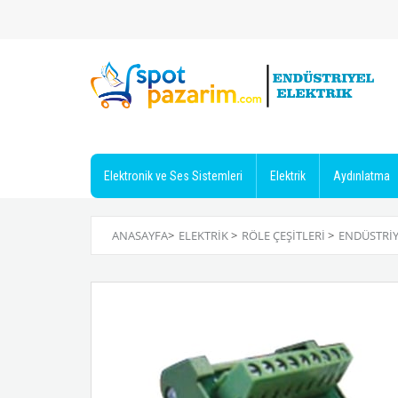
Elektronik ve Ses Sistemleri
Elektrik
Aydınlatma
ANASAYFA
>
ELEKTRIK
>
RÖLE ÇEŞITLERI
>
ENDÜSTRIY