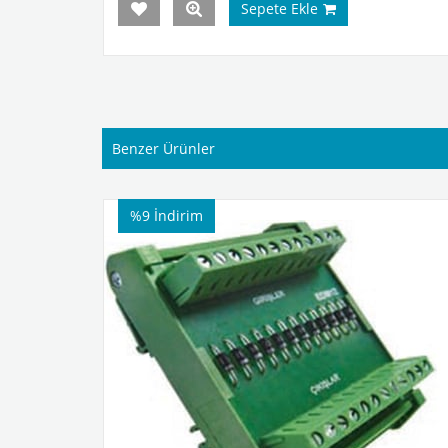
Sepete Ekle
Benzer Ürünler
%9
İndirim