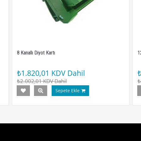
8 Kanallı Diyot Kartı
1
₺1.820,01
KDV Dahil
₺2.002,01
KDV Dahil
₺
Sepete Ekle