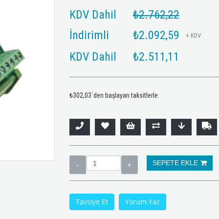
KDV Dahil
₺2.762,22
İndirimli
₺2.092,59
+ KDV
KDV Dahil
₺2.511,11
₺302,03
`den başlayan taksitlerle
Tavsiye Et
Yorum Yaz