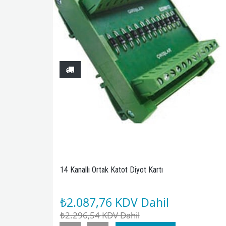
14 Kanallı Ortak Katot Diyot Kartı
₺2.087,76
KDV Dahil
₺2.296,54
KDV Dahil