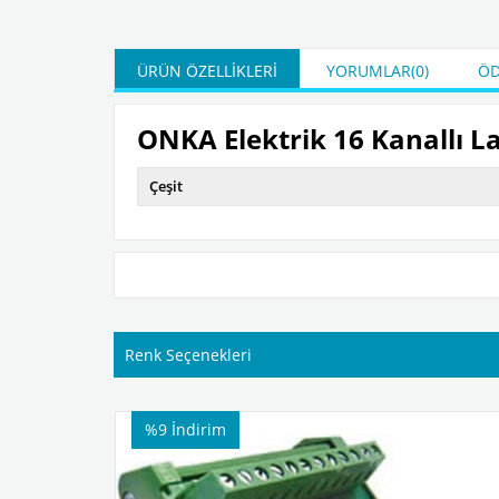
ÜRÜN ÖZELLIKLERI
YORUMLAR
(0)
ÖD
ONKA Elektrik 16
Kanallı L
Çeşit
Renk Seçenekleri
%9
İndirim