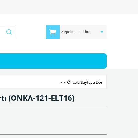
Sepetim
0
Ürün
< < Önceki Sayfaya Dön
rtı
(ONKA-121-ELT16)