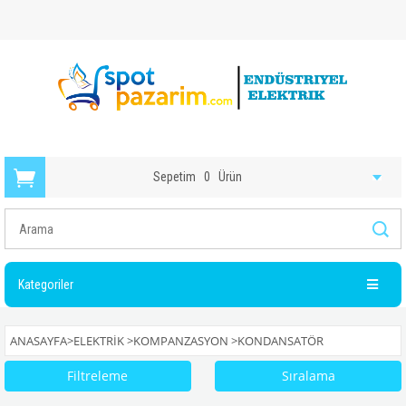
Sepetim
0
Ürün
Kategoriler
ANASAYFA
>
ELEKTRIK
>
KOMPANZASYON
>
KONDANSATÖR
Filtreleme
Sıralama