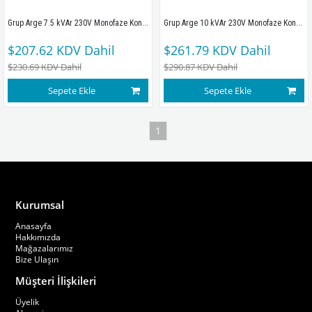
Grup Arge 7.5 kVAr 230V Monofaze Kondansatör
Grup Arge 10 kVAr 230V Monofaze Kondansatör
$207.62
KDV Dahil
$261.79
KDV Dahil
$230.69
KDV Dahil
$290.87
KDV Dahil
Sepete Ekle
Sepete Ekle
1
Kurumsal
Anasayfa
Hakkımızda
Mağazalarımız
Bize Ulaşın
Müşteri İlişkileri
Üyelik