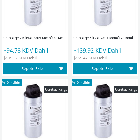
Grup Arge 2.5 kVAr 230V Monofaze Kondansatör 230V
Grup Arge 5 kVAr 230V Monofaze Kondansatör 
$94.78
KDV Dahil
$139.92
KDV Dahil
$105.32
KDV Dahil
$155.47
KDV Dahil
Sepete Ekle
Sepete Ekle
%10
İndirim
%10
İndirim
Ücretsiz Kargo
Ücretsiz Kargo