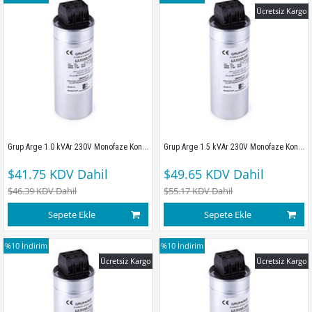
Ücretsiz Kargo
Grup Arge 1.0 kVAr 230V Monofaze Kondansatör 230V
Grup Arge 1.5 kVAr 230V Monofaze Kondansatör 230V
$41.75
KDV Dahil
$49.65
KDV Dahil
$46.39
KDV Dahil
$55.17
KDV Dahil
Sepete Ekle
Sepete Ekle
%10
İndirim
%10
İndirim
Ücretsiz Kargo
Ücretsiz Kargo