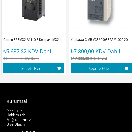
Omron 3G3MX2-A4110-E Kompakt MX2 İnvertör Sürücüsü
Yaskawa CIMR-VCBA0003BAA V1000 200V 1F 0,4/0,75KW B0P4
₺5.637,82
KDV Dahil
₺7.800,00
KDV Dahil
₺10.000,00
KDV Dahil
₺12.000,00
KDV Dahil
Sepete Ekle
Sepete Ekle
Kurumsal
Anasayfa
Hakkımızda
Mağazalarımız
Bize Ulaşın