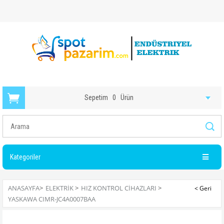
Sepetim
0
Ürün
Kategoriler
ANASAYFA
>
ELEKTRIK
>
HIZ KONTROL CIHAZLARI
>
YASKAWA CIMR-JC4A0007BAA