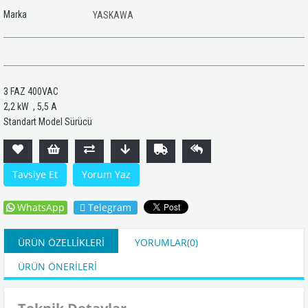
Marka
YASKAWA
3 FAZ 400VAC
2,2 kW , 5,5 A
Standart Model Sürücü
Tavsiye Et
Yorum Yaz
WhatsApp
Telegram
ÜRÜN ÖZELLIKLERI
YORUMLAR
(0)
ÜRÜN ÖNERILERI