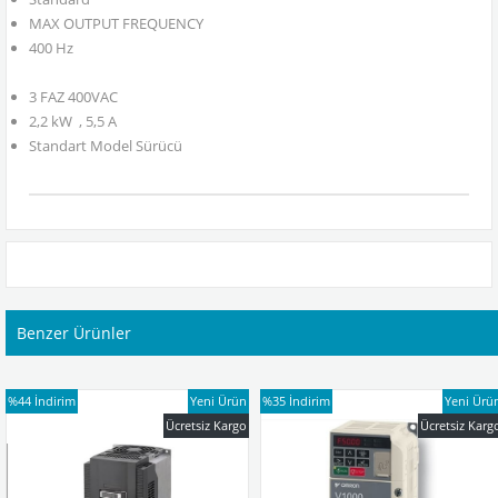
MAX OUTPUT FREQUENCY
400 Hz
3 FAZ 400VAC
2,2 kW , 5,5 A
Standart Model Sürücü
Benzer Ürünler
%44
İndirim
Yeni Ürün
%35
İndirim
Yeni Ürü
Ücretsiz Kargo
Ücretsiz Karg