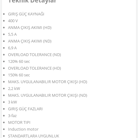
Teknik Detaylar
GIRIŞ GÜÇ KAYNAĞI
400 V
ANMA ÇIKIŞ AKIMI (HD)
5,5 A
ANMA ÇIKIŞ AKIMI (ND)
6,9 A
OVERLOAD TOLERANCE (ND)
120% 60 sec
OVERLOAD TOLERANCE (HD)
150% 60 sec
MAKS. UYGULANABILIR MOTOR ÇIKIŞI (HD)
2,2 kW
MAKS. UYGULANABILIR MOTOR ÇIKIŞI (ND)
3 kW
GIRIŞ GÜÇ FAZLARI
3-faz
MOTOR TIPI
Induction motor
STANDARTLARA UYGUNLUK