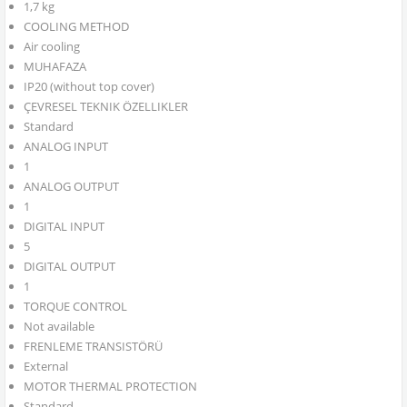
1,7 kg
COOLING METHOD
Air cooling
MUHAFAZA
IP20 (without top cover)
ÇEVRESEL TEKNIK ÖZELLIKLER
Standard
ANALOG INPUT
1
ANALOG OUTPUT
1
DIGITAL INPUT
5
DIGITAL OUTPUT
1
TORQUE CONTROL
Not available
FRENLEME TRANSISTÖRÜ
External
MOTOR THERMAL PROTECTION
Standard