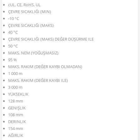
cUL, CE, RoHS, UL
ÇEVRE SICAKLIĞI (MIN)
-10 °C
ÇEVRE SICAKLIĞI (MAKS)
40 °C
ÇEVRE SICAKLIĞI (MAKS) DEĞER DÜŞÜRME ILE
50 °C
MAKS. NEM (YOĞUŞMASIZ)
95 %
MAKS. RAKIM (DEĞER KAYBI OLMADAN)
1 000 m
MAKS. RAKIM (DEĞER KAYBI ILE)
3 000 m
YÜKSEKLIK
128 mm
GENIŞLIK
108 mm
DERINLIK
154 mm
AĞIRLIK