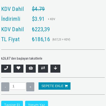
KDV Dahil
$4.79
İndirimli
$3.91
+ KDV
KDV Dahil
₺223,39
TL Fiyat
₺186,16
(₺37,23 + KDV)
₺26,87
`den başlayan taksitlerle
Tavsiye Et
Yorum Yaz