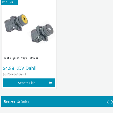
%15
İndirim
Plastik İşaretli Yaylı Butonlar
$4.88
KDV Dahil
$5.75
KDV Dahil
Sepete Ekle
Benzer Ürünler