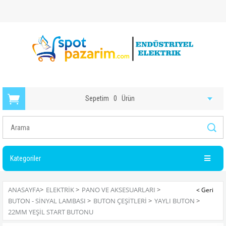
Sepetim
0
Ürün
Kategoriler
ANASAYFA
>
ELEKTRIK
>
PANO VE AKSESUARLARI
>
BUTON - SINYAL LAMBASI
>
BUTON ÇEŞITLERI
>
YAYLI BUTON
>
22MM YEŞIL START BUTONU