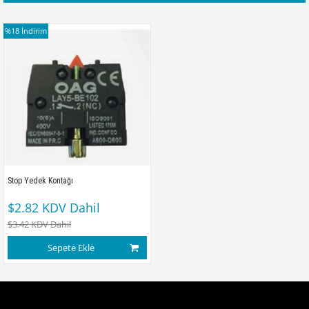
%18
İndirim
Stop Yedek Kontağı
$2.82
KDV Dahil
$3.42
KDV Dahil
Sepete Ekle