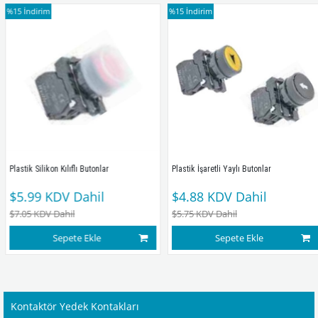
%15
İndirim
%15
İndirim
Plastik Silikon Kılıflı Butonlar
Plastik İşaretli Yaylı Butonlar
$5.99
KDV Dahil
$4.88
KDV Dahil
$7.05
KDV Dahil
$5.75
KDV Dahil
Sepete Ekle
Sepete Ekle
Kontaktör Yedek Kontakları