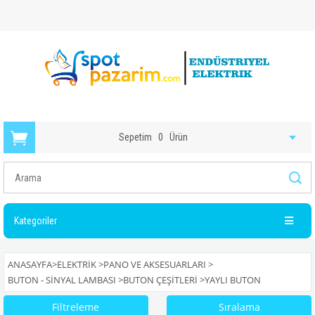
Sepetim
0
Ürün
Kategoriler
ANASAYFA
>
ELEKTRIK
>
PANO VE AKSESUARLARI
>
BUTON - SINYAL LAMBASI
>
BUTON ÇEŞITLERI
>
YAYLI BUTON
Filtreleme
Sıralama