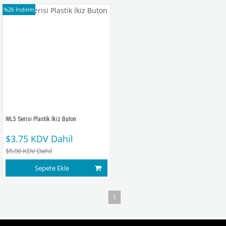
%26
İndirim
WL5 Serisi Plastik İkiz Buton
$3.75
KDV Dahil
$5.06
KDV Dahil
Sepete Ekle
1