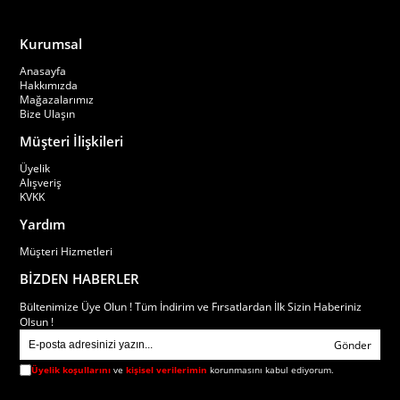
Kurumsal
Anasayfa
Hakkımızda
Mağazalarımız
Bize Ulaşın
Müşteri İlişkileri
Üyelik
Alışveriş
KVKK
Yardım
Müşteri Hizmetleri
BİZDEN HABERLER
Bültenimize Üye Olun ! Tüm İndirim ve Fırsatlardan İlk Sizin Haberiniz
Olsun !
Gönder
Üyelik koşullarını
ve
kişisel verilerimin
korunmasını kabul ediyorum.