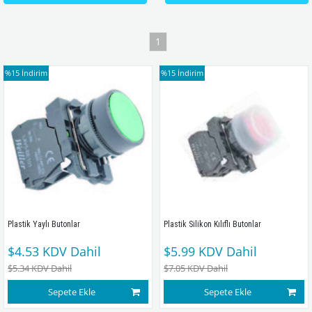
1
%15
İndirim
%15
İndirim
Plastik Yaylı Butonlar
Plastik Silikon Kılıflı Butonlar
$4.53
KDV Dahil
$5.99
KDV Dahil
$5.34
KDV Dahil
$7.05
KDV Dahil
Sepete Ekle
Sepete Ekle