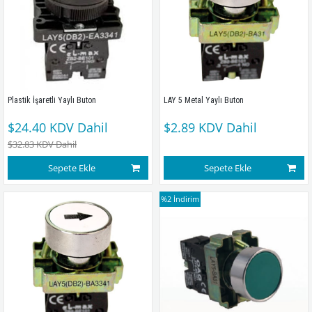
Plastik İşaretli Yaylı Buton
LAY 5 Metal Yaylı Buton
$24.40
KDV Dahil
$2.89
KDV Dahil
$32.83
KDV Dahil
Sepete Ekle
Sepete Ekle
%2
İndirim