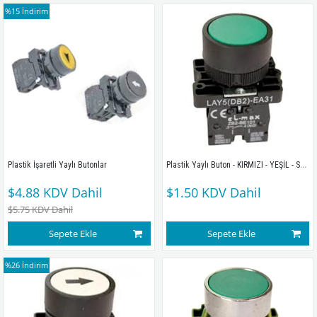
%15
İndirim
Plastik Yaylı Buton - KIRMIZI - YEŞİL - START - STOP
Plastik İşaretli Yaylı Butonlar
$4.88
KDV Dahil
$1.50
KDV Dahil
$5.75
KDV Dahil
Sepete Ekle
Sepete Ekle
%26
İndirim