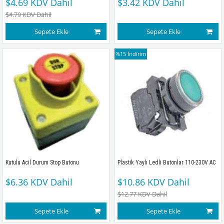
$4.69
KDV Dahil
$3.42
KDV Dahil
$4.79
KDV Dahil
Sepete Ekle
Sepete Ekle
%15
İndirim
Kutulu Acil Durum Stop Butonu 
Plastik Yaylı Ledli Butonlar 110-230V AC
$6.36
KDV Dahil
$10.86
KDV Dahil
$12.77
KDV Dahil
Sepete Ekle
Sepete Ekle