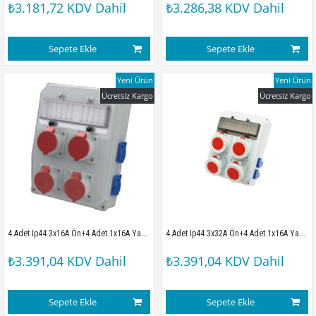
₺3.181,72
KDV Dahil
₺3.286,38
KDV Dahil
Sepete Ekle
Sepete Ekle
Yeni Ürün
Yeni Ürün
Ücretsiz Kargo
Ücretsiz Kargo
4 Adet Ip44 3x16A Ön+4 Adet 1x16A Yan Priz Montajlı Sigortalı Kombinasyon Kutusu(260x350mm) Ip67
4 Adet Ip44 3x32A Ön+4 Adet 1x16A Yan Priz Montajlı Sigortalı Kombinasyon Kutusu(260x350mm) IP67
₺3.391,04
KDV Dahil
₺3.391,04
KDV Dahil
Sepete Ekle
Sepete Ekle