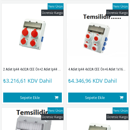
Yeni Ürün
Yeni Ürün
Ücretsiz Kargo
Ücretsiz Kargo
2 Adet Ip44 4x32A CEE Ön+2 Adet Ip44 4x25A Ön+2 Adet 1x16A Yan Priz Montajlı Sigortalı Kombinasyon Kutusu(260x350mm)
4 Adet Ip44 4x32A CEE Ön+6 Adet 1x16A Yan Priz Montajlı Sigortalı Kombinasyon Kutusu(260x350mm)
₺3.216,61
KDV Dahil
₺4.346,96
KDV Dahil
Sepete Ekle
Sepete Ekle
Yeni Ürün
Yeni Ürün
Ücretsiz Kargo
Ücretsiz Kargo