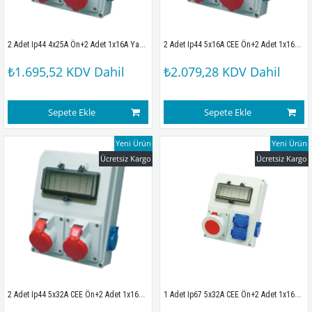
2 Adet Ip44 4x25A Ön+2 Adet 1x16A Yan Sigortalı Kombinasyon Kutusu (210x280x100mm) IP44
2 Adet Ip44 5x16A CEE Ön+2 Adet 1x16A Yan Sigortalı Kombinasyon Kutusu (210x280x100mm) IP44
₺1.695,52
KDV Dahil
₺2.079,28
KDV Dahil
Sepete Ekle
Sepete Ekle
Yeni Ürün
Yeni Ürün
Ücretsiz Kargo
Ücretsiz Kargo
2 Adet Ip44 5x32A CEE Ön+2 Adet 1x16A Yan Sigortalı Kombinasyon Kutusu (210x280x100mm) IP44
1 Adet Ip67 5x32A CEE Ön+2 Adet 1x16A Ön+2 Adet 1x16A Yan Sigortalı Kombinasyon Kutusu (210x280x100mm) IP44