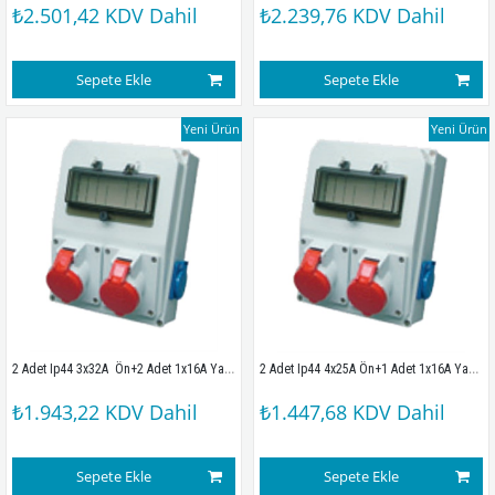
₺2.501,42
KDV Dahil
₺2.239,76
KDV Dahil
Sepete Ekle
Sepete Ekle
Yeni Ürün
Yeni Ürün
2 Adet Ip44 3x32A  Ön+2 Adet 1x16A Yan Sigortalı Kombinasyon Kutusu (210x280x100mm) IP44
2 Adet Ip44 4x25A Ön+1 Adet 1x16A Yan Sigortalı Kombinasyon Kutusu (210x280x100mm) IP67
₺1.943,22
KDV Dahil
₺1.447,68
KDV Dahil
Sepete Ekle
Sepete Ekle