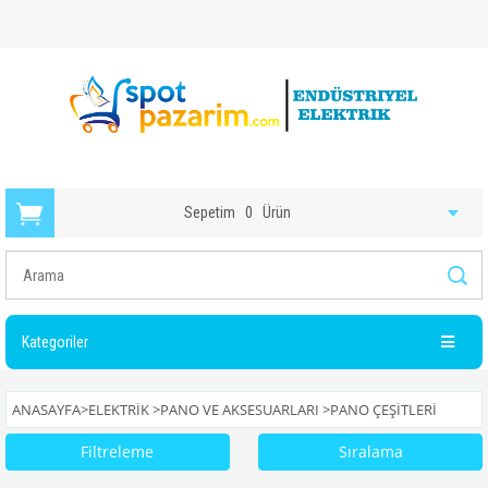
Sepetim
0
Ürün
Kategoriler
ANASAYFA
>
ELEKTRIK
>
PANO VE AKSESUARLARI
>
PANO ÇEŞITLERI
Filtreleme
Sıralama