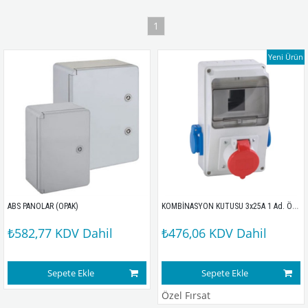
1
Yeni Ürün
KOMBİNASYON KUTUSU 3x25A 1 Ad. Ön + 1x16A 2 Ad. Yan MD9202
ABS PANOLAR (OPAK)
₺582,77
KDV Dahil
₺476,06
KDV Dahil
Sepete Ekle
Sepete Ekle
Özel Fırsat