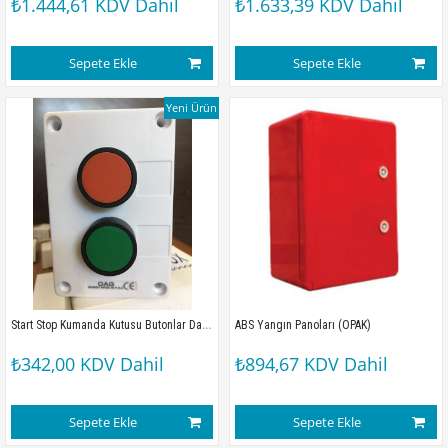
₺1.444,61
KDV Dahil
₺1.633,39
KDV Dahil
Sepete Ekle
Sepete Ekle
Yeni Ürün
Start Stop Kumanda Kutusu Butonlar Dahil 1NO 1NC 
ABS Yangın Panoları (OPAK)
₺342,00
KDV Dahil
₺894,67
KDV Dahil
Sepete Ekle
Sepete Ekle