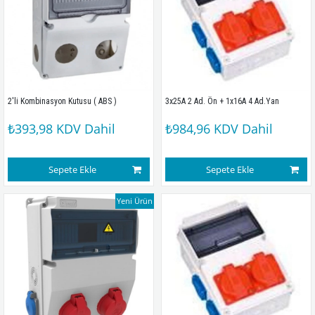
2'li Kombinasyon Kutusu ( ABS )
3x25A 2 Ad. Ön + 1x16A 4 Ad.Yan
₺393,98
KDV Dahil
₺984,96
KDV Dahil
Sepete Ekle
Sepete Ekle
Yeni Ürün