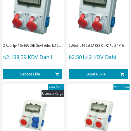
2 Adet Ip44 5x16A CEE Ön+2 Adet 1x16A Yan Sigortalı Kombinasyon Kutusu (210x280x100mm) IP67
2 Adet Ip44 5x32A CEE Ön+2 Adet 1x16A Yan Sigortalı Kombinasyon Kutusu (210x280x100mm) IP67
₺2.138,59
KDV Dahil
₺2.501,42
KDV Dahil
Sepete Ekle
Sepete Ekle
Yeni Ürün
Yeni Ürün
Ücretsiz Kargo