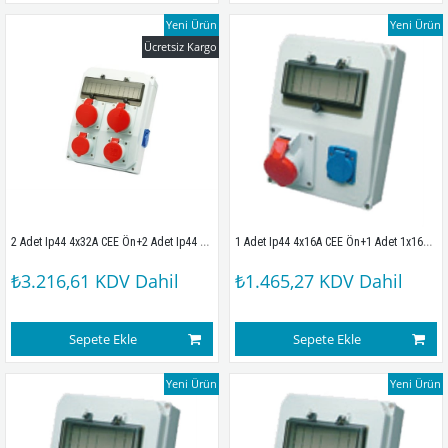
Yeni Ürün
Yeni Ürün
Ücretsiz Kargo
2 Adet Ip44 4x32A CEE Ön+2 Adet Ip44 4x25A Ön+2 Adet 1x16A Yan Priz Montajlı Sigortalı Kombinasyon Kutusu(260x350mm) Ip67
1 Adet Ip44 4x16A CEE Ön+1 Adet 1x16A Ön Sigortalı Kombinasyon Kutusu (210x280x100mm) IP44
₺3.216,61
KDV Dahil
₺1.465,27
KDV Dahil
Sepete Ekle
Sepete Ekle
Yeni Ürün
Yeni Ürün