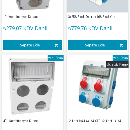
1'li Kombinasyon Kutusu
3x25A 2 Ad. Ön + 1x16A 2 Ad.Yan
₺279,07
KDV Dahil
₺779,76
KDV Dahil
Sepete Ekle
Sepete Ekle
Yeni Ürün
Yeni Ürün
Ücretsiz Kargo
 2 Adet Ip44 4x16A CEE +2 Adet 1x16A Ön+4 Adet 1x16A Yan Priz Montajlı Sigortalı Kombinasyon Kutusu(260x350mm)
4'lü Kombinasyon Kutusu