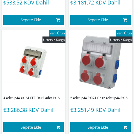
₺533,52
KDV Dahil
₺3.181,72
KDV Dahil
Sepete Ekle
Sepete Ekle
Yeni Ürün
Yeni Ürün
Ücretsiz Kargo
Ücretsiz Kargo
4 Adet Ip44 4x16A CEE Ön+2 Adet 1x16A Yan Priz Montajlı Sigortalı Kombinasyon Kutusu(260x350mm)
2 Adet Ip44 3x32A Ön+2 Adet Ip44 3x16A Ön+4 Adet 1x16A Yan Priz Montajlı Sigortalı Kombinasyon Kutusu(260x350mm)
₺3.286,38
KDV Dahil
₺3.251,49
KDV Dahil
Sepete Ekle
Sepete Ekle