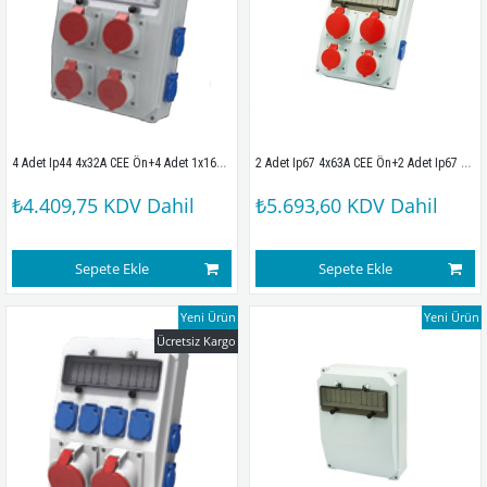
4 Adet Ip44 4x32A CEE Ön+4 Adet 1x16A Yan Priz Montajlı Sigortalı Kombinasyon Kutusu(260x350mm)
2 Adet Ip67 4x63A CEE Ön+2 Adet Ip67 4x32A CEE Ön+2 Adet 1x16A Yan Priz Montajlı Sigortalı Kombinasyon Kutusu(260x350mm)
₺4.409,75
KDV Dahil
₺5.693,60
KDV Dahil
Sepete Ekle
Sepete Ekle
Yeni Ürün
Yeni Ürün
Ücretsiz Kargo