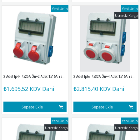
Yeni Ürün
Yeni Ürün
Ücretsiz Kargo
2 Adet Ip44 4x25A Ön+2 Adet 1x16A Yan Sigortalı Kombinasyon Kutusu (210x280x100mm) IP67
2 Adet Ip67 4x32A Ön+4 Adet 1x16A Yan Sigortalı Kombinasyon Kutusu (210x280x100mm) IP67
₺1.695,52
KDV Dahil
₺2.815,40
KDV Dahil
Sepete Ekle
Sepete Ekle
Yeni Ürün
Yeni Ürün
Ücretsiz Kargo
Ücretsiz Kargo