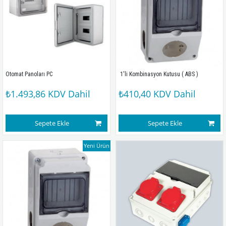
Otomat Panoları PC
 1'li Kombinasyon Kutusu ( ABS )
₺1.493,86
KDV Dahil
₺410,40
KDV Dahil
Sepete Ekle
Sepete Ekle
Yeni Ürün