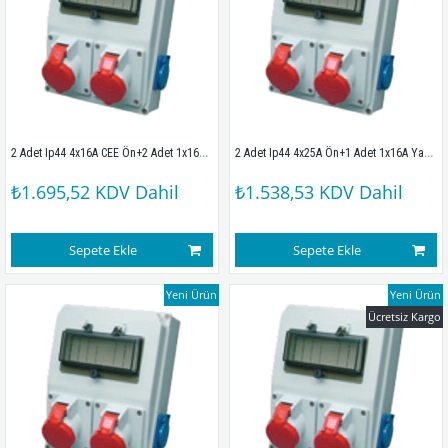
2 Adet Ip44 4x16A CEE Ön+2 Adet 1x16A Yan Sigortalı Kombinasyon Kutusu (210x280x100mm) IP44
2 Adet Ip44 4x25A Ön+1 Adet 1x16A Yan Sigortalı Kombinasyon Kutusu (210x280x100mm) IP44
₺1.695,52
KDV Dahil
₺1.538,53
KDV Dahil
Sepete Ekle
Sepete Ekle
Yeni Ürün
Yeni Ürün
Ücretsiz Kargo