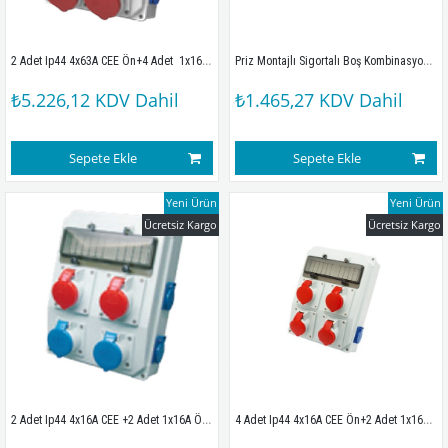
2 Adet Ip44 4x63A CEE Ön+4 Adet  1x16A  Ön+4 Adet 1x16A Yan Priz Montajlı Sigortalı Kombinasyon Kutusu(260x350mm)
Priz Montajlı Sigortalı Boş Kombinasyon Kutusu(260x350mm)Ip67
₺5.226,12
KDV Dahil
₺1.465,27
KDV Dahil
Sepete Ekle
Sepete Ekle
Yeni Ürün
Yeni Ürün
Ücretsiz Kargo
Ücretsiz Kargo
2 Adet Ip44 4x16A CEE +2 Adet 1x16A Ön+4 Adet 1x16A Yan Priz Montajlı Sigortalı Kombinasyon Kutusu(260x350mm) IP67
4 Adet Ip44 4x16A CEE Ön+2 Adet 1x16A Yan Priz Montajlı Sigortalı Kombinasyon Kutusu(260x350mm) IP67